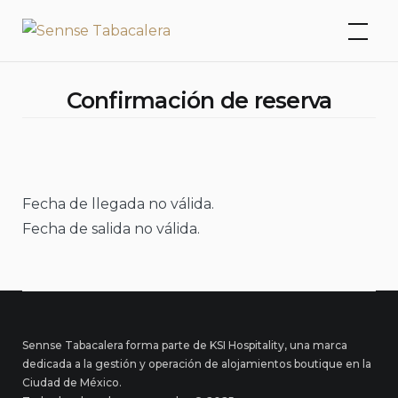
Skip
Sennse Tabacalera
to
content
Confirmación de reserva
Fecha de llegada no válida.
Fecha de salida no válida.
Sennse Tabacalera forma parte de KSI Hospitality, una marca
dedicada a la gestión y operación de alojamientos boutique en la
Ciudad de México.