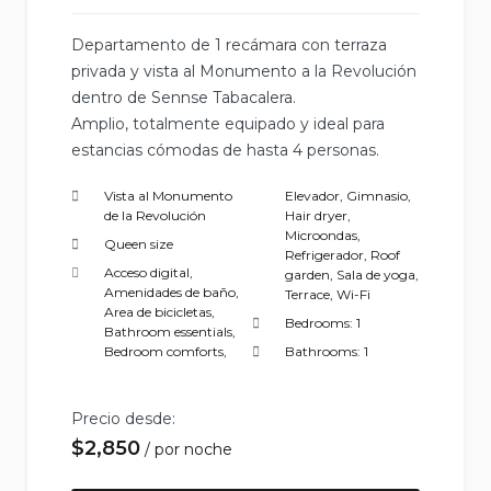
Departamento de 1 recámara con terraza
privada y vista al Monumento a la Revolución
dentro de Sennse Tabacalera.
Amplio, totalmente equipado y ideal para
estancias cómodas de hasta 4 personas.
Vista al Monumento
Elevador
,
Gimnasio
,
de la Revolución
Hair dryer
,
Microondas
,
Queen size
Refrigerador
,
Roof
Acceso digital
,
garden
,
Sala de yoga
,
Amenidades de baño
,
Terrace
,
Wi-Fi
Area de bicicletas
,
Bedrooms:
1
Bathroom essentials
,
Bedroom comforts
,
Bathrooms:
1
Precio desde:
$
2,850
por noche