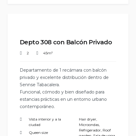
Depto 308 con Balcón Privado
2
45m²
Departamento de 1 recámara con balcón
privado y excelente distribución dentro de
Sennse Tabacalera.
Funcional, cómodo y bien diseñado para
estancias prácticas en un entorno urbano
contemporáneo.
Vista interior y a la
Hair dryer
,
ciudad
Microondas
,
Refrigerador
,
Roof
Queen size
garden
,
Sala de yoga
,