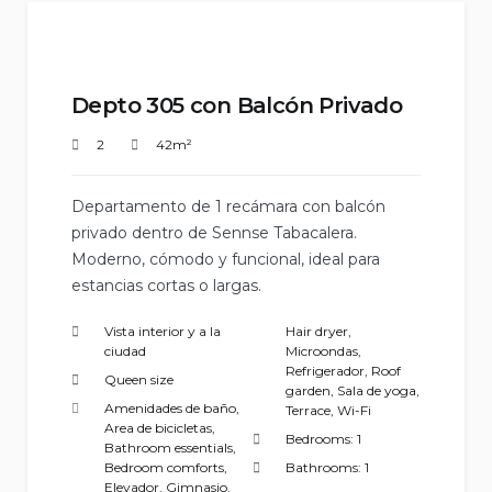
Depto 305 con Balcón Privado
2
42m²
Departamento de 1 recámara con balcón
privado dentro de Sennse Tabacalera.
Moderno, cómodo y funcional, ideal para
estancias cortas o largas.
Vista interior y a la
Hair dryer
,
ciudad
Microondas
,
Refrigerador
,
Roof
Queen size
garden
,
Sala de yoga
,
Amenidades de baño
,
Terrace
,
Wi-Fi
Area de bicicletas
,
Bedrooms:
1
Bathroom essentials
,
Bedroom comforts
,
Bathrooms:
1
Elevador
,
Gimnasio
,