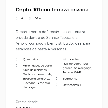
Depto. 101 con terraza privada
4
66m²
Departamento de 1 recámara con terraza
privada dentro de Sennse Tabacalera.
Amplio, cómodo y bien distribuido, ideal para
estancias de hasta 4 personas.
Queen size
Microondas
,
Refrigerador
,
Roof
Amenidades de baño
,
garden
,
Sala de yoga
,
Area de bicicletas
,
Terrace
,
Wi-Fi
Bathroom essentials
,
Bedroom comforts
,
Bedrooms:
1
Elevador
,
Gimnasio
,
Bathrooms:
1
Hair dryer
,
Precio desde: