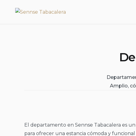
Skip
Sennse Tabacalera
to
content
Dep
Departament
Amplio, có
El departamento en Sennse Tabacalera es un
para ofrecer una estancia cómoda y funciona