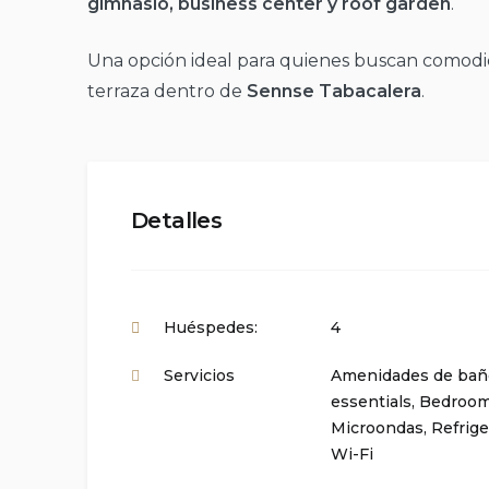
gimnasio, business center y roof garden
.
Una opción ideal para quienes buscan comodid
terraza dentro de
Sennse Tabacalera
.
Detalles
Huéspedes:
4
Servicios
Amenidades de bañ
essentials
,
Bedroom
Microondas
,
Refrige
Wi-Fi