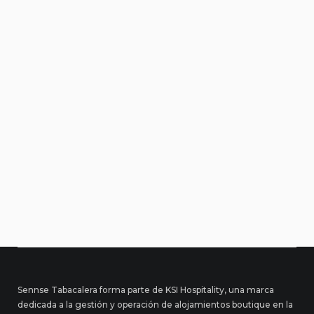
Sennse Tabacalera forma parte de KSI Hospitality, una marca
dedicada a la gestión y operación de alojamientos boutique en la