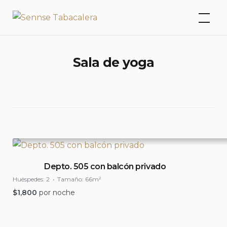
Skip
Sennse Tabacalera
to
content
Sala de yoga
Depto. 505 con balcón privado
Huéspedes:
2
Tamaño:
66m²
$
1,800
por noche