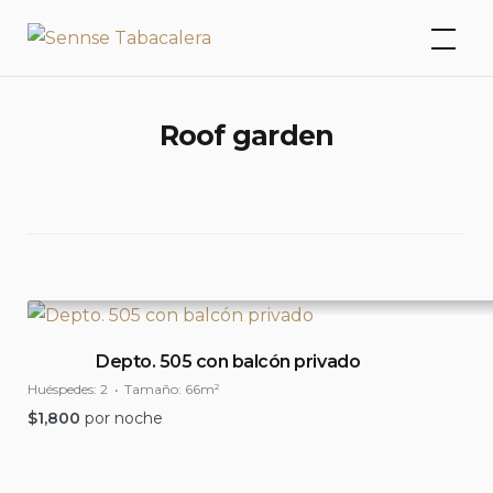
Skip
Sennse Tabacalera
to
content
Roof garden
Depto. 505 con balcón privado
Huéspedes:
2
Tamaño:
66m²
$
1,800
por noche